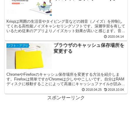
Krispは周囲の生活音やタイピング音などの雑音（ノイズ）を抑制し
てくれる高性能ノイズキャンセリングソフトです。深層学習を有して
いるため従来のアプリよりノイズカット効果が高いと感じます。音声
通話・ビデオ通話・動画撮影などマイクのノイズを抑制したい場合に
2020.04.14
おすすめです。
ブラウザのキャッシュ保存場所を
ソフト・アプリ
変更する
ChromeやFirefoxのキャッシュ保存場所を変更する方法を紹介しま
す。Firefoxは簡単ですがChromeは少しややこしいです。自分はRAM
ディスクに移動することによって高速にキャッシュファイルが読み込
まれるようにしています。
2018.04.25
2018.10.04
スポンサーリンク