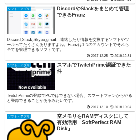
DiscordやSlackをまとめて管理
ソフト・アプリ
できるFranz
Discord,Slack,Skype,gmail…連絡したり情報を交換するソフトやツ
ールってたくさんありますよね。Franzは1つのアカウントでそれら
全てを管理できるソフトです。
2017.12.25
2019.12.31
スマホでTwitchPrime認証できた
ソフト・アプリ
件
TwitchPrimeの登録でPCではできない場合、スマートフォンからやる
と登録できることがあるみたいです。
2017.12.10
2018.10.04
空メモリをRAMディスクにして
ソフト・アプリ
有効活用「SoftPerfect RAM
Disk」