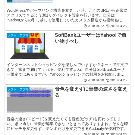
WordPressでパーマリンク構造を変更した時、元々のURLから正常に
アクセスできるよう301リダイレクト設定を行います。自分は
livedoorからの引っ越しで使用していたカスタム構造から投稿名にパ
ーマリンクを変更しました。
2018.04.22
2018.04.25
SoftBankユーザーはYahoo!で買
ソフト・アプリ
い物すべし
インターンネットショッピングを楽しんでいますか？ネットで注文で
きて、家まで届けてくれる。便利ですよね。自分はSoftBankユーザ
ー限定ではありますが、Yahoo!ショッピングの利用をお勧めしま
す。
2018.04.20
2018.04.25
音色を変えずに音楽の速さを変え
ソフト・アプリ
る
音楽の速さ(スピード)を変えたくても音色(ピッチ)も変わってしま
い、思い通りに音楽が編集できないときってありますよね。そんな時
にピッチを変更せず、テンポだけを変更できるAudacityが便利です。
2018.04.19
2018.04.25