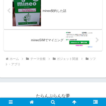
mineo契約した話
mineoSIMでマイニング
ホーム
テーマ全般
ガジェット関連
ソフ
ト・アプリ
たらんぶらんな夢
© 2009 たらんぶらんな夢.