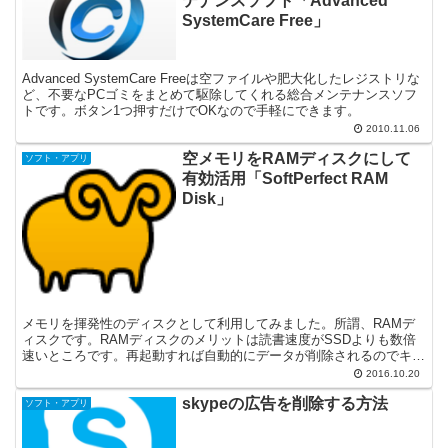
テナンスソフト「Advanced
SystemCare Free」
Advanced SystemCare Freeは空ファイルや肥大化したレジストリな
ど、不要なPCゴミをまとめて駆除してくれる総合メンテナンスソフ
トです。ボタン1つ押すだけでOKなので手軽にできます。
2010.11.06
空メモリをRAMディスクにして
ソフト・アプリ
有効活用「SoftPerfect RAM
Disk」
メモリを揮発性のディスクとして利用してみました。所謂、RAMデ
ィスクです。RAMディスクのメリットは読書速度がSSDよりも数倍
速いところです。再起動すれば自動的にデータが削除されるのでキャ
ッシュ置き場にも最適です。
2016.10.20
skypeの広告を削除する方法
ソフト・アプリ