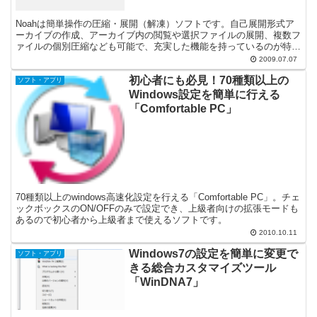
Noahは簡単操作の圧縮・展開（解凍）ソフトです。自己展開形式ア
ーカイブの作成、アーカイブ内の閲覧や選択ファイルの展開、複数フ
ァイルの個別圧縮なども可能で、充実した機能を持っているのが特徴
です。
2009.07.07
初心者にも必見！70種類以上の
ソフト・アプリ
Windows設定を簡単に行える
「Comfortable PC」
70種類以上のwindows高速化設定を行える「Comfortable PC」。チェ
ックボックスのON/OFFのみで設定でき、上級者向けの拡張モードも
あるので初心者から上級者まで使えるソフトです。
2010.10.11
Windows7の設定を簡単に変更で
ソフト・アプリ
きる総合カスタマイズツール
「WinDNA7」