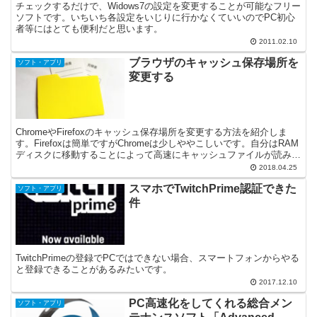
チェックするだけで、Widows7の設定を変更することが可能なフリー
ソフトです。いちいち各設定をいじりに行かなくていいのでPC初心
者等にはとても便利だと思います。
2011.02.10
ブラウザのキャッシュ保存場所を
ソフト・アプリ
変更する
ChromeやFirefoxのキャッシュ保存場所を変更する方法を紹介しま
す。Firefoxは簡単ですがChromeは少しややこしいです。自分はRAM
ディスクに移動することによって高速にキャッシュファイルが読み込
まれるようにしています。
2018.04.25
スマホでTwitchPrime認証できた
ソフト・アプリ
件
TwitchPrimeの登録でPCではできない場合、スマートフォンからやる
と登録できることがあるみたいです。
2017.12.10
PC高速化をしてくれる総合メン
ソフト・アプリ