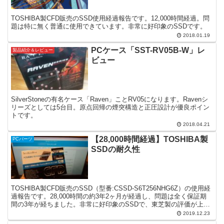
TOSHIBA製CFD販売のSSD使用経過報告です。12,000時間経過。問
題は特に無く普通に使用できています。非常に好印象のSSDです。
2018.01.19
PCケース「SST-RV05B-W」レ
製品紹介＆レビュー
ビュー
SilverStoneの有名ケース「Raven」ことRV05になります。Ravenシ
リーズとしては5台目。原点回帰の煙突構造と正圧設計が優良ポイン
トです。
2018.04.21
【28,000時間経過】TOSHIBA製
PCパーツ
SSDの耐久性
TOSHIBA製CFD販売のSSD（型番:CSSD-S6T256NHG6Z）の使用経
過報告です。28,000時間の約3年2ヶ月が経過し、問題は全く保証期
間の3年が経ちました。非常に好印象のSSDで、東芝製の評価が上が
りました。
2019.12.23