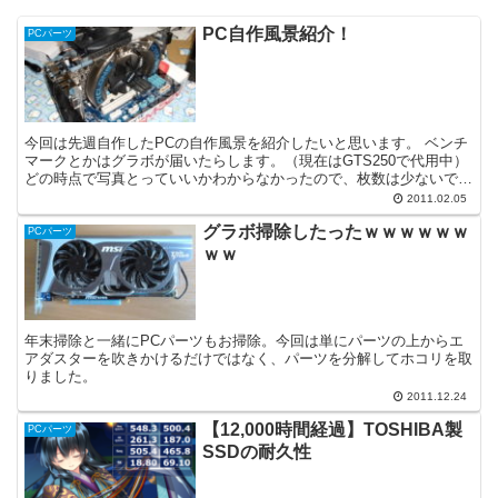
PC自作風景紹介！
PCパーツ
今回は先週自作したPCの自作風景を紹介したいと思います。 ベンチ
マークとかはグラボが届いたらします。（現在はGTS250で代用中）
どの時点で写真とっていいかわからなかったので、枚数は少ないで
す。 1.マザボにCPU・ファン・グラボをつけた様...
2011.02.05
グラボ掃除したったｗｗｗｗｗｗ
PCパーツ
ｗｗ
年末掃除と一緒にPCパーツもお掃除。今回は単にパーツの上からエ
アダスターを吹きかけるだけではなく、パーツを分解してホコリを取
りました。
2011.12.24
【12,000時間経過】TOSHIBA製
PCパーツ
SSDの耐久性