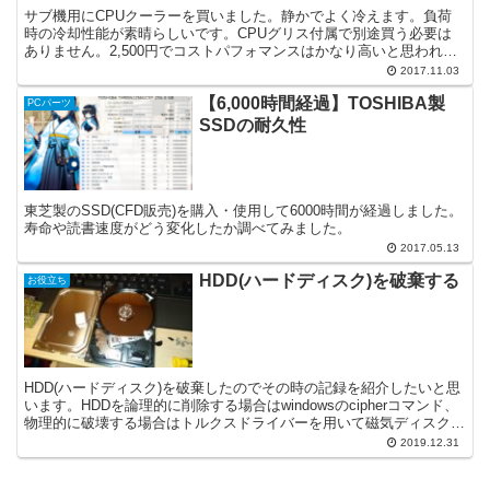
サブ機用にCPUクーラーを買いました。静かでよく冷えます。負荷
時の冷却性能が素晴らしいです。CPUグリス付属で別途買う必要は
ありません。2,500円でコストパフォマンスはかなり高いと思われま
す。
2017.11.03
【6,000時間経過】TOSHIBA製
PCパーツ
SSDの耐久性
東芝製のSSD(CFD販売)を購入・使用して6000時間が経過しました。
寿命や読書速度がどう変化したか調べてみました。
2017.05.13
HDD(ハードディスク)を破棄する
お役立ち
HDD(ハードディスク)を破棄したのでその時の記録を紹介したいと思
います。HDDを論理的に削除する場合はwindowsのcipherコマンド、
物理的に破壊する場合はトルクスドライバーを用いて磁気ディスクを
破壊します。
2019.12.31