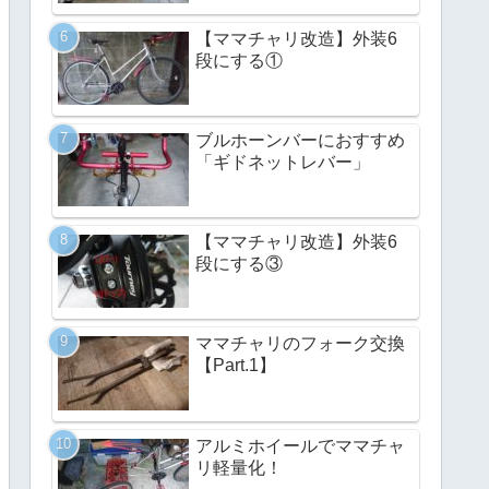
【ママチャリ改造】外装6
段にする①
ブルホーンバーにおすすめ
「ギドネットレバー」
【ママチャリ改造】外装6
段にする③
ママチャリのフォーク交換
【Part.1】
アルミホイールでママチャ
リ軽量化！