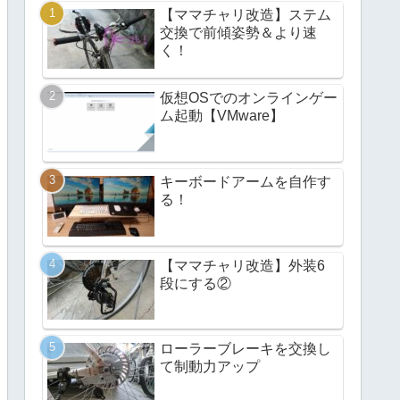
【ママチャリ改造】ステム
交換で前傾姿勢＆より速
く！
仮想OSでのオンラインゲー
ム起動【VMware】
キーボードアームを自作す
る！
【ママチャリ改造】外装6
段にする②
ローラーブレーキを交換し
て制動力アップ