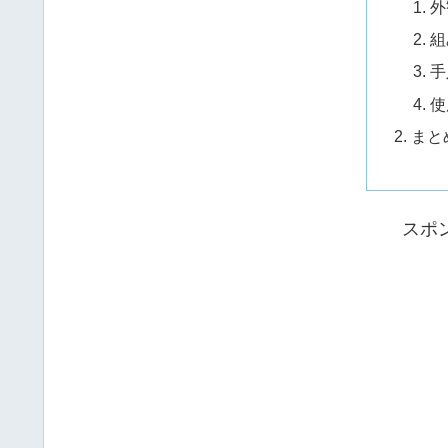
外
組
手
使
まと
スポ