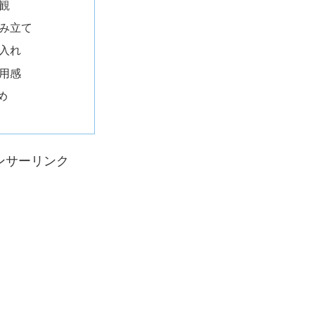
観
み立て
入れ
用感
め
ンサーリンク