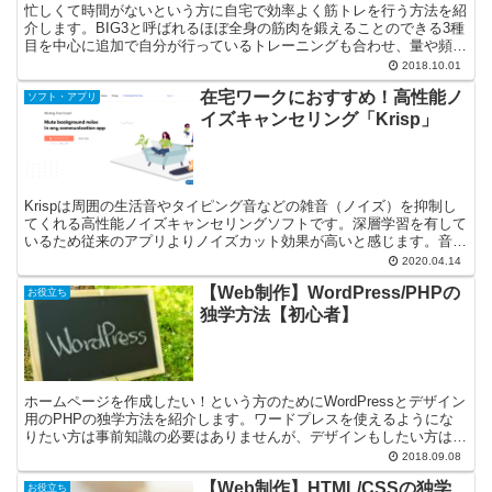
忙しくて時間がないという方に自宅で効率よく筋トレを行う方法を紹
介します。BIG3と呼ばれるほぼ全身の筋肉を鍛えることのできる3種
目を中心に追加で自分が行っているトレーニングも合わせ、量や頻度
に関しても書いています。
2018.10.01
在宅ワークにおすすめ！高性能ノ
ソフト・アプリ
イズキャンセリング「Krisp」
Krispは周囲の生活音やタイピング音などの雑音（ノイズ）を抑制し
てくれる高性能ノイズキャンセリングソフトです。深層学習を有して
いるため従来のアプリよりノイズカット効果が高いと感じます。音声
通話・ビデオ通話・動画撮影などマイクのノイズを抑制したい場合に
2020.04.14
おすすめです。
【Web制作】WordPress/PHPの
お役立ち
独学方法【初心者】
ホームページを作成したい！という方のためにWordPressとデザイン
用のPHPの独学方法を紹介します。ワードプレスを使えるようにな
りたい方は事前知識の必要はありませんが、デザインもしたい方は
HTMLとCSSの知識が必要です。
2018.09.08
【Web制作】HTML/CSSの独学
お役立ち