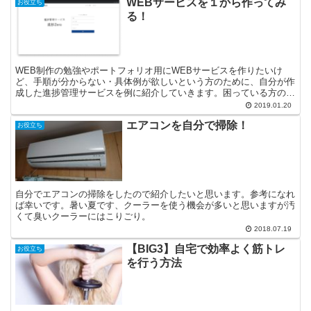
WEBサービスを１から作ってみ
お役立ち
る！
WEB制作の勉強やポートフォリオ用にWEBサービスを作りたいけ
ど、手順が分からない・具体例が欲しいという方のために、自分が作
成した進捗管理サービスを例に紹介していきます。困っている方の参
考になれば幸いです。
2019.01.20
エアコンを自分で掃除！
お役立ち
自分でエアコンの掃除をしたので紹介したいと思います。参考になれ
ば幸いです。暑い夏です、クーラーを使う機会が多いと思いますが汚
くて臭いクーラーにはこりごり。
2018.07.19
【BIG3】自宅で効率よく筋トレ
お役立ち
を行う方法