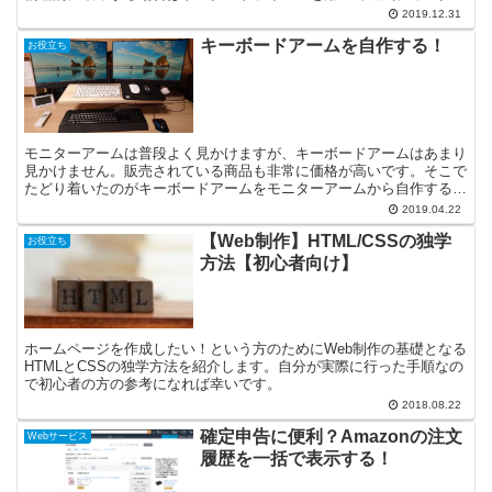
破壊します。
2019.12.31
キーボードアームを自作する！
お役立ち
モニターアームは普段よく見かけますが、キーボードアームはあまり
見かけません。販売されている商品も非常に価格が高いです。そこで
たどり着いたのがキーボードアームをモニターアームから自作すると
いう発想。簡単にできます。
2019.04.22
【Web制作】HTML/CSSの独学
お役立ち
方法【初心者向け】
ホームページを作成したい！という方のためにWeb制作の基礎となる
HTMLとCSSの独学方法を紹介します。自分が実際に行った手順なの
で初心者の方の参考になれば幸いです。
2018.08.22
確定申告に便利？Amazonの注文
Webサービス
履歴を一括で表示する！