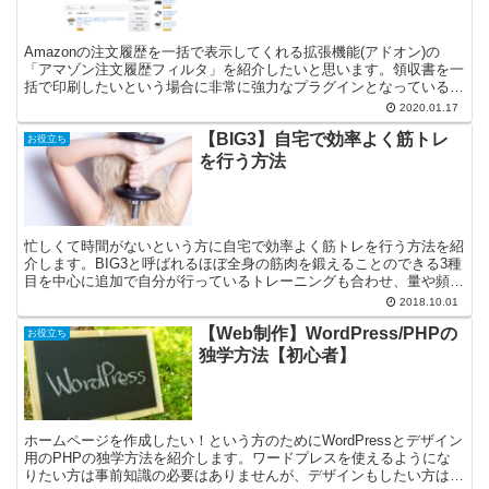
Amazonの注文履歴を一括で表示してくれる拡張機能(アドオン)の
「アマゾン注文履歴フィルタ」を紹介したいと思います。領収書を一
括で印刷したいという場合に非常に強力なプラグインとなっているの
で是非使ってみて下さい。
2020.01.17
【BIG3】自宅で効率よく筋トレ
お役立ち
を行う方法
忙しくて時間がないという方に自宅で効率よく筋トレを行う方法を紹
介します。BIG3と呼ばれるほぼ全身の筋肉を鍛えることのできる3種
目を中心に追加で自分が行っているトレーニングも合わせ、量や頻度
に関しても書いています。
2018.10.01
【Web制作】WordPress/PHPの
お役立ち
独学方法【初心者】
ホームページを作成したい！という方のためにWordPressとデザイン
用のPHPの独学方法を紹介します。ワードプレスを使えるようにな
りたい方は事前知識の必要はありませんが、デザインもしたい方は