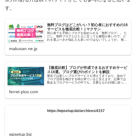
す。
無料ブログはどこがいい？初心者におすすめの16
サービスを徹底比較！ | マクサン
初心者でも手軽にブログを始められる「無料ブログ」。 た
だし、無料ブログとひとえに言っても種類が多いので、ど
れを選ぶべきか悩む人も多いのではないでしょうか。 無料
ブログ、どれを選べばいいんだろう…… それぞれ特徴があ
るから比べてみよう！ そこ
makusan.ne.jp
【徹底比較】ブログが作成できるおすすめサービ
ス18選。ブログ選びのポイントを解説
最近では新しいブログサービスも増えてきており、改めて
ブログ活用を検討する時が来ていると言えます。記事では
数あるブログサービスの中でも、主要なもの18個に絞って
それぞれの特徴を紹介します。
ferret-plus.com
https://wpsetup.biz/archives/4157
wpsetup.biz