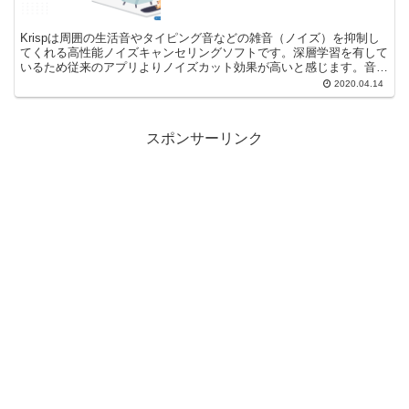
Krispは周囲の生活音やタイピング音などの雑音（ノイズ）を抑制し
てくれる高性能ノイズキャンセリングソフトです。深層学習を有して
いるため従来のアプリよりノイズカット効果が高いと感じます。音声
通話・ビデオ通話・動画撮影などマイクのノイズを抑制したい場合に
2020.04.14
おすすめです。
スポンサーリンク