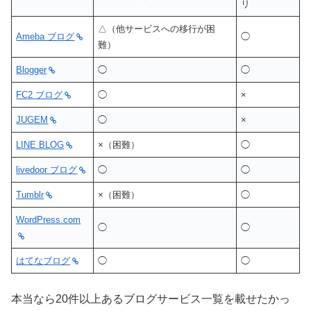
リ
△（他サービスへの移行が困
Ameba ブログ
◯
難）
Blogger
◯
◯
FC2 ブログ
◯
×
JUGEM
◯
×
LINE BLOG
×（困難）
◯
livedoor ブログ
◯
◯
Tumblr
×（困難）
◯
WordPress.com
◯
◯
はてなブログ
◯
◯
本当なら20件以上あるブログサービス一覧を載せたかっ