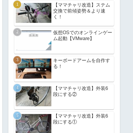
【ママチャリ改造】ステム
交換で前傾姿勢＆より速
く！
仮想OSでのオンラインゲー
ム起動【VMware】
キーボードアームを自作す
る！
【ママチャリ改造】外装6
段にする②
【ママチャリ改造】外装6
段にする①