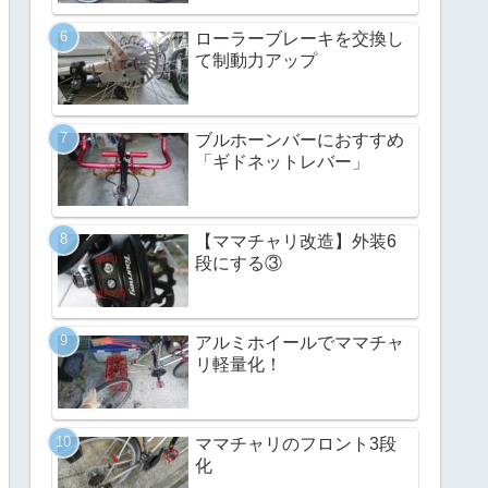
ローラーブレーキを交換し
て制動力アップ
ブルホーンバーにおすすめ
「ギドネットレバー」
【ママチャリ改造】外装6
段にする③
アルミホイールでママチャ
リ軽量化！
ママチャリのフロント3段
化