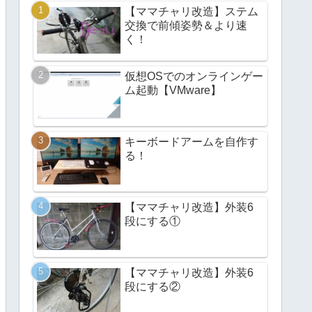
【ママチャリ改造】ステム
交換で前傾姿勢＆より速
く！
仮想OSでのオンラインゲー
ム起動【VMware】
キーボードアームを自作す
る！
【ママチャリ改造】外装6
段にする①
【ママチャリ改造】外装6
段にする②