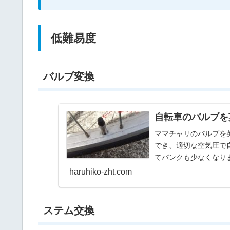
低難易度
バルブ変換
自転車のバルブを
ママチャリのバルブを
でき、適切な空気圧で
てパンクも少なくなり
haruhiko-zht.com
ステム交換